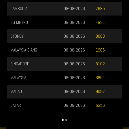
CAMBODIA
08-08-2026
T
7635
SG METRO
08-08-2026
T
4821
SYDNEY
08-08-2026
T
8083
MALAYSIA SIANG
08-08-2026
T
1986
SINGAPORE
08-08-2026
5102
MALAYSIA
08-08-2026
6851
MACAU
08-08-2026
9097
QATAR
08-08-2026
5256