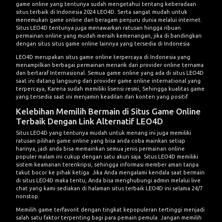
game online yang tentunya sudah mengetahui tentang keberadaan
situs terbaik di Indonesia 2024 LEO4D. Serta sangat mudah untuk
menemukan game online dari beragam penjuru dunia melalui internet.
Situs LEO4D tentunya juga menawarkan ratusan hingga ribuan
permainan online yang mudah meraih kemenangan, jika di bandingkan
dengan situs situs game online lainnya yang tersedia di Indonesia.
LEO4D merupakan situs game online terpercaya di Indonesia yang
menampilkan berbagai permainan menarik dari provider online ternama
dan bertaraf Internasional. Semua game online yang ada di situs LEO4D
saat ini datang langsung dari provider game online international yang
terpercaya, Karena sudah memiliki lisensi resmi, Sehingga kualitas game
yang tersedia saat ini menjamin keadilan dan konten yang positif.
Kelebihan Memilih Bermain di Situs Game Online
Terbaik Dengan Link Alternatif LEO4D
Situs LEO4D yang tentunya mudah untuk menang ini juga memiliki
ratusan pilihan game online yang bisa anda coba mainkan setiap
harinya, jadi anda bisa memainkan semua jenis permainan online
populer malam ini cukup dengan satu akun saja. Situs LEO4D memiliki
sistem keamanan terenkripsi, sehingga informasi member aman tanpa
takut bocor ke pihak ketiga. Jika Anda mengalami kendala saat bermain
di situs LEO4D maka tentu, Anda bisa menghubungi admin melalui live
chat yang kami sediakan di halaman situs terbaik LEO4D ini selama 24/7
nonstop.
Memilih game terfavorit dengan tingkat kepopuleran tertinggi menjadi
salah satu faktor terpenting bagi para pemain pemula. Jangan memilih