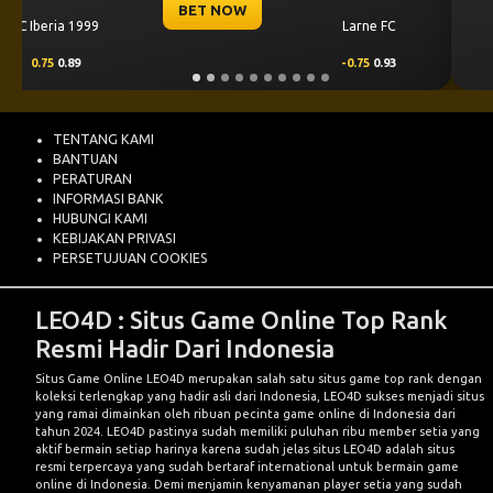
BET NOW
 FC
Sevilla
Rayo Valle
.93
0.25
0.95
-0.25
0.9
TENTANG KAMI
BANTUAN
PERATURAN
INFORMASI BANK
HUBUNGI KAMI
KEBIJAKAN PRIVASI
PERSETUJUAN COOKIES
LEO4D
: Situs Game Online Top Rank
Resmi Hadir Dari Indonesia
Situs Game Online
LEO4D merupakan salah satu situs game top rank dengan
koleksi terlengkap yang hadir asli dari Indonesia, LEO4D sukses menjadi situs
yang ramai dimainkan oleh ribuan pecinta game online di Indonesia dari
tahun 2024. LEO4D pastinya sudah memiliki puluhan ribu member setia yang
aktif bermain setiap harinya karena sudah jelas situs LEO4D adalah situs
resmi terpercaya yang sudah bertaraf international untuk bermain game
online di Indonesia. Demi menjamin kenyamanan player setia yang sudah