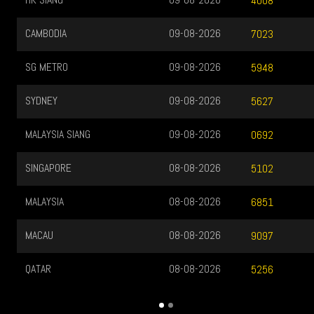
HK SIANG
09-08-2026
4008
CAMBODIA
09-08-2026
7023
SG METRO
09-08-2026
5948
SYDNEY
09-08-2026
5627
MALAYSIA SIANG
09-08-2026
0692
SINGAPORE
08-08-2026
5102
MALAYSIA
08-08-2026
6851
MACAU
08-08-2026
9097
QATAR
08-08-2026
5256