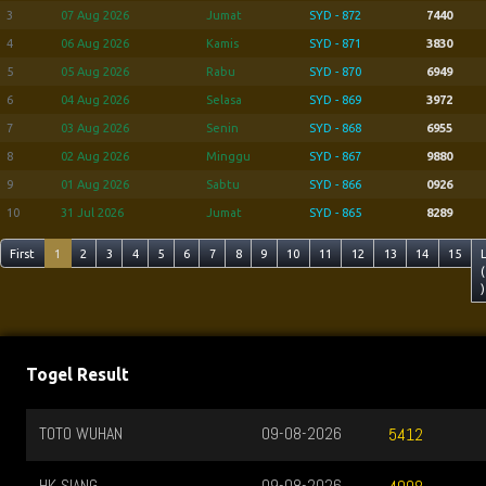
3
07 Aug 2026
Jumat
SYD - 872
7440
4
06 Aug 2026
Kamis
SYD - 871
3830
5
05 Aug 2026
Rabu
SYD - 870
6949
6
04 Aug 2026
Selasa
SYD - 869
3972
7
03 Aug 2026
Senin
SYD - 868
6955
8
02 Aug 2026
Minggu
SYD - 867
9880
9
01 Aug 2026
Sabtu
SYD - 866
0926
10
31 Jul 2026
Jumat
SYD - 865
8289
First
1
2
3
4
5
6
7
8
9
10
11
12
13
14
15
(
)
Togel Result
TOTO WUHAN
09-08-2026
5412