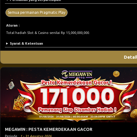
Semua permainan Pragmatic Play
Aturan :
Total hadiah Slot & Casino senilai Rp 15,000,000,000.
Syarat & Ketentuan
Detai
MEGAWIN : PESTA KEMERDEKAAN GACOR
Periode :
1 - 31 Agustus 2026