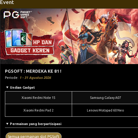
Event
PGSOFT : MERDEKA KE 81 !
Periode:
1 - 31 Agustus 2026
Undian Gadget
Xiaomi Redmi Note 15
Samsung Galaxy A07
Xiaomi Redmi Pad 2
Lenovo Motopad 60 Neo
Permainan yang berpartisipasi
Semua permainan slot PGSoft