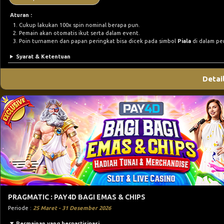
Aturan :
Cukup lakukan 100x spin nominal berapa pun.
Pemain akan otomatis ikut serta dalam event.
Poin turnamen dan papan peringkat bisa dicek pada simbol
Piala
di dalam pe
Syarat & Ketentuan
Detai
PRAGMATIC : PAY4D BAGI EMAS & CHIPS
Periode :
25 Maret - 31 Desember 2026
Permainan yang berpartisipasi