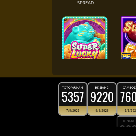
SPREAD
SUPER LUCKY
S
TOTO WUHAN
HK SIANG
CAMBOD
5357
9220
76
7/8/2026
6/8/2026
6/8/20
HONGKO
36
WHAT THE FA
PI