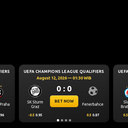
26
7/8/2026
6/8/2026
6/8/2026
6/8/2026
ID OF FLAMES
MYSTIC LEGEND 2
SUGAR B
IERS
E-FOOTBALL F24 ELITE CLUB FRIENDLY
E-
August 7, 2026 — 09:45 WIB
0 : 0
BET NOW
Saint-
e-Paris Saint
e-Valencia
oise
Germain
e-F
1.00
-0.75
-0.81
0.75
0.57
RE BUY・SUPER
FEATURE BUY・
FEATURE B
0.0
OWERFUL
CHRISTMAS EXPRESS
GOLDEN P