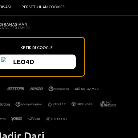
RIVASI
|
PERSETUJUAN COOKIES
KETIK DI GOOGLE:
GE・
KUNGFU
LEO4D
IG
MAYAN
FORTUNE BULL
adir Dari