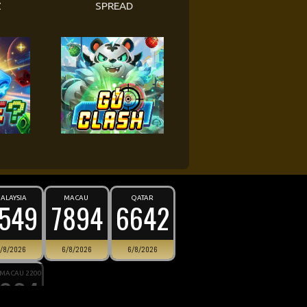
Z
SPREAD
GO CLASH
ALAYSIA
MACAU
QATAR
549
7894
6642
/8/2026
6/8/2026
6/8/2026
MACAU 2200
064
S 2
ZEUS OF OLYMPUS