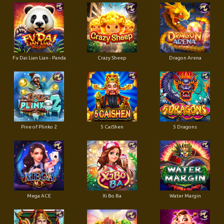
Fu Dai Lian Lian - Panda
Crazy Sheep
Dragon Arena
Pine of Plinko 2
5 CaiShen
5 Dragons
Mega ACE
Xi Bo Ba
Water Margin