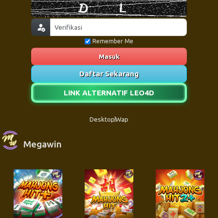
Remember Me
Masuk
Daftar Sekarang
LINK ALTERNATIF LEO4D
Desktop
Wap
Megawin