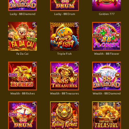
Lucky - 88 Diamond
Lucky - 88 Drum
Golden 777
Fa Da Cai
Triple Fish
Wealth - 88 Flower
Wealth - 88 Riches
Wealth - 88 Treasures
Wealth - 88 Diamond