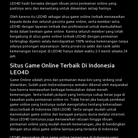
LEO4D hadir bersama dengan ribuan jenis permainan online yang
pastinya seru dan menantang untuk dimainkan setiap harinya.
Oleh karena itu LEO4D sebagai
situs game online
terbaik menawarkan
kepada Anda dan seluruh pecinta game online, serta member setia
LEO4D dengan layanan terbaik dan professional untuk memudahkan
Anda dalam bermain game online. Karena seluruh member yang telah
bergabung di situs game online terbaik LEO4D dengan permainan
terlengkap dijamin selalu mendapatkan 100% semua kemenangan tanpa
adanya potongan sepeserpun. Serta proses isi saldo dan tarik saldo
kemenangan tercepat di
LEO4D
hanya dalam waktu 2-3 menit selama 24
jam.
Situs Game Online Terbaik Di Indonesia
LEO4D
Game Online adalah jenis dari permainan masa kini yang sedang viral
dimainkan, Sudah pasti keberadaannya semakin dikenal oleh masyarakat
luas karena menawarkan berbagai kemudahan dalam meraih
kemenangan. Serta hadiah jackpot yang tentunya cukup besar juga di
tawarkan pada permainan online ini. Tidak heran jika banyak penikmat
game online yang tentunya sudah mengetahui tentang keberadaan
situs terbaik di Indonesia 2024 LEO4D. Serta sangat mudah untuk
menemukan game online dari beragam penjuru dunia melalui internet.
Situs LEO4D tentunya juga menawarkan ratusan hingga ribuan
permainan online yang mudah meraih kemenangan, jika di bandingkan
dengan situs situs game online lainnya yang tersedia di Indonesia.
LEO4D merupakan situs game online terpercaya di Indonesia yang