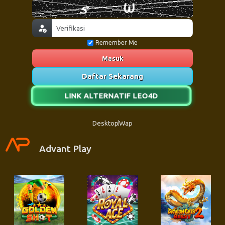
Remember Me
Masuk
Daftar Sekarang
LINK ALTERNATIF LEO4D
Desktop
Wap
Advant Play