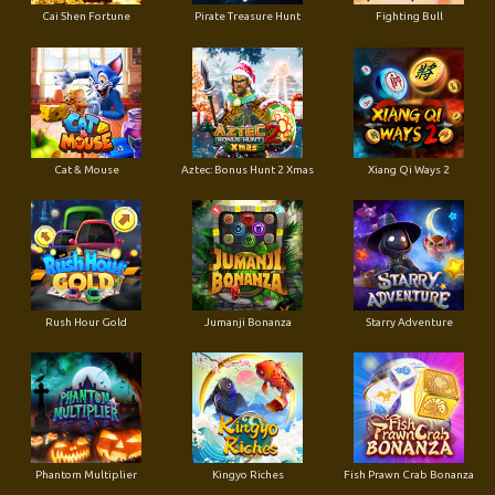
Cai Shen Fortune
Pirate Treasure Hunt
Fighting Bull
Cat & Mouse
Aztec: Bonus Hunt 2 Xmas
Xiang Qi Ways 2
Rush Hour Gold
Jumanji Bonanza
Starry Adventure
Phantom Multiplier
Kingyo Riches
Fish Prawn Crab Bonanza