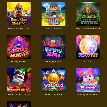
Ramakien Blessing
Football Fever
Maya: Elemental Totem
Firefly Hunter
Hungry Slime
Disco 777
Boom of Prosperity
World Cup Final
Bunny to the Moon