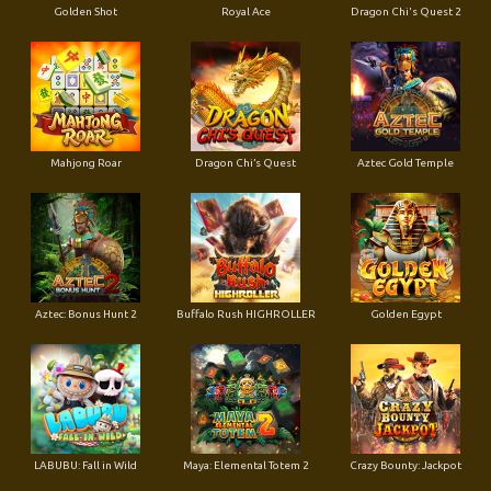
Golden Shot
Royal Ace
Dragon Chi's Quest 2
Mahjong Roar
Dragon Chi’s Quest
Aztec Gold Temple
Aztec: Bonus Hunt 2
Buffalo Rush HIGHROLLER
Golden Egypt
LABUBU: Fall in Wild
Maya: Elemental Totem 2
Crazy Bounty: Jackpot