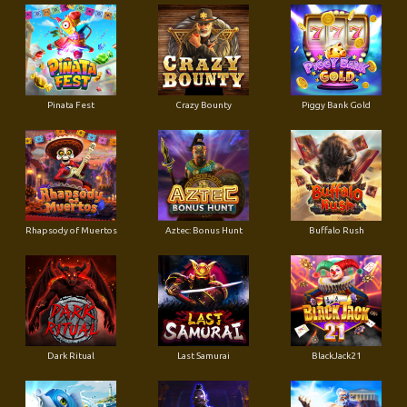
Pinata Fest
Crazy Bounty
Piggy Bank Gold
Rhapsody of Muertos
Aztec: Bonus Hunt
Buffalo Rush
Dark Ritual
Last Samurai
BlackJack21