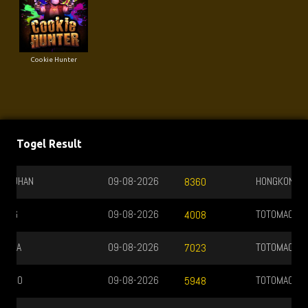
Cookie Hunter
Togel Result
HONGKONG
08-08-2026
2797
TOTOMACAU 0000
09-08-2026
5131
TOTOMACAU 1300
09-08-2026
7545
TOTOMACAU 1600
09-08-2026
0712