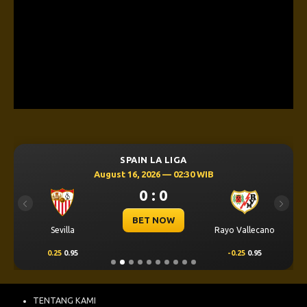
SPAIN LA LIGA
August 16, 2026 — 02:30 WIB
0 : 0
Previous
Next
BET NOW
Sevilla
Rayo Vallecano
0.25
0.95
-0.25
0.95
TENTANG KAMI