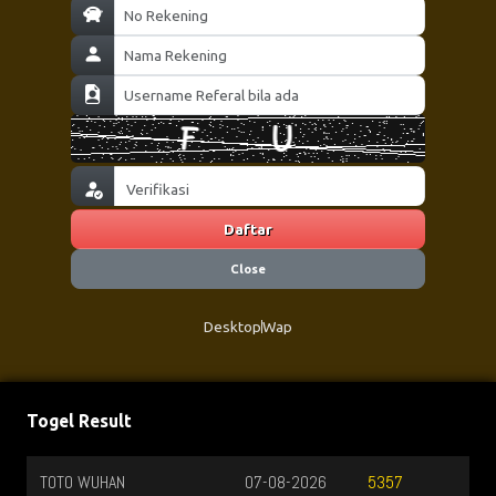
Daftar
Close
Desktop
Wap
Togel Result
TOTO WUHAN
07-08-2026
5357