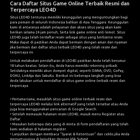
Cara Daftar Situs Game Online Terbaik Resmi dan
Terpercaya LEO4D
Situs LEO4D tentunya memiliki keunggulan yang menguntungkan bagi
para pemain di seluruh Indonesia bahkan di Asia Tenggara. Keunggulan
kami di antaranya adalah pelayanan dan akses situs yang akan kami
berikan selama 24 jam penuh, Serta
link game online
anti lemot. Situs
LEO4D juga telah terdaftar resmi sebagai situs yang berlisensi resmi.
Maka dapat di pastikan Anda dapat bermain dengan aman dan nyaman
jika bermain dan daftar situs terbaik LEO4D yang telah resmi dan
terpercaya ini.
Untuk melakukan pendaftaran di LEO4D pastikan Anda telah berumur
18 tahun keatas. Selain itu, Anda harus memiliki rekening pribadi.
Setidaknya memiliki akun dompet digital, seperti DANA, OVO, GoPay,
DOKU, LinkAja dan SakuKu. Berikut ini beberapa langkah yang bisa
Anda lakukan untuk mendaftar di situs game online terbaik resmi dan
terpercaya.
• Pertama-tama, masuklah situs game online terbaik resmi dan
terpercaya LEO4D melalui link alternatif yang telah tersebar atau Anda
juga bisa menggunakan pencarian di Google Search.
• Setelah memasuki halaman resmi LEO4D, masuk menu Register atau
Daftar.
• Masukan beberapa data yang di minta di form pendaftaran yang telah
kami sediakan di halaman register.
• Lanjutkan dengan membaca “Syarat & Ketentuan” dan ceklis jika Anda
menyetujuinya di lanjutkan dengan klik Submit.