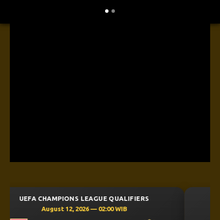
UEFA CHAMPIONS LEAGUE QUALIFIERS
August 12, 2026 — 01:15 WIB