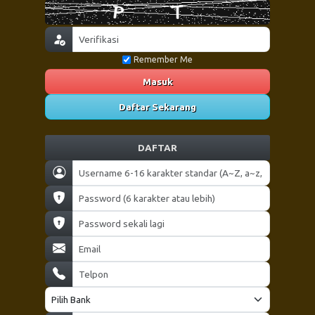
Remember Me
Masuk
Daftar Sekarang
DAFTAR