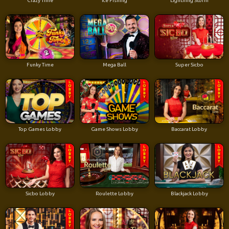
Crazy Time
Ice Fishing
Lightning Storm
Funky Time
Mega Ball
Super Sicbo
Top Games Lobby
Game Shows Lobby
Baccarat Lobby
Sicbo Lobby
Roulette Lobby
Blackjack Lobby