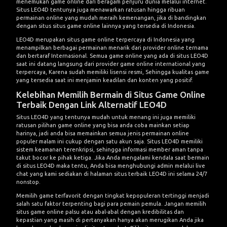
menemukan game online dari beragam penjuru dunia melalui internet.
Situs LEO4D tentunya juga menawarkan ratusan hingga ribuan
permainan online yang mudah meraih kemenangan, jika di bandingkan
dengan situs situs game online lainnya yang tersedia di Indonesia.
LEO4D merupakan situs game online terpercaya di Indonesia yang
menampilkan berbagai permainan menarik dari provider online ternama
dan bertaraf Internasional. Semua game online yang ada di situs LEO4D
saat ini datang langsung dari provider game online international yang
terpercaya, Karena sudah memiliki lisensi resmi, Sehingga kualitas game
yang tersedia saat ini menjamin keadilan dan konten yang positif.
Kelebihan Memilih Bermain di Situs Game Online
Terbaik Dengan Link Alternatif LEO4D
Situs LEO4D yang tentunya mudah untuk menang ini juga memiliki
ratusan pilihan game online yang bisa anda coba mainkan setiap
harinya, jadi anda bisa memainkan semua jenis permainan online
populer malam ini cukup dengan satu akun saja. Situs LEO4D memiliki
sistem keamanan terenkripsi, sehingga informasi member aman tanpa
takut bocor ke pihak ketiga. Jika Anda mengalami kendala saat bermain
di situs LEO4D maka tentu, Anda bisa menghubungi admin melalui live
chat yang kami sediakan di halaman situs terbaik LEO4D ini selama 24/7
nonstop.
Memilih game terfavorit dengan tingkat kepopuleran tertinggi menjadi
salah satu faktor terpenting bagi para pemain pemula. Jangan memilih
situs game online palsu atau abal-abal dengan kredibilitas dan
kepastian yang masih di pertanyakan hanya akan merugikan Anda jika