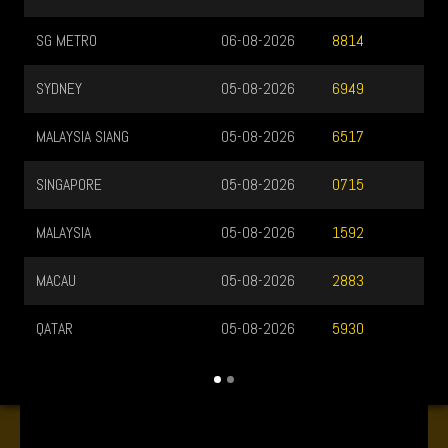
SG METRO
06-08-2026
TOTOMA
8814
SYDNEY
05-08-2026
TOTOMA
6949
MALAYSIA SIANG
05-08-2026
TOTOMA
6517
SINGAPORE
05-08-2026
0715
MALAYSIA
05-08-2026
1592
MACAU
05-08-2026
2883
QATAR
05-08-2026
5930